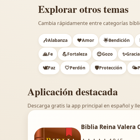
Explorar otros temas
Cambia rápidamente entre categorías bíbli
🎶
❤️
🌟
Alabanza
Amor
Bendición
🙏
💪
😊
✨
Fe
Fortaleza
Gozo
Gracia
🕊️
🤍
🛡️
🌤️
Paz
Perdón
Protección
P
Aplicación destacada
Descarga gratis la app principal en español y lle
Biblia Reina Valera 