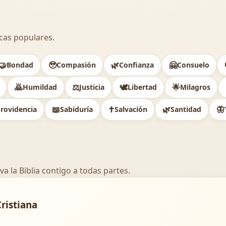
cas populares.
🤝
🥹
🌿
🤗
Bondad
Compasión
Confianza
Consuelo
🙇
⚖️
🕊
🌟
Humildad
Justicia
Libertad
Milagros
📖
✝️
🌿
🦋
rovidencia
Sabiduría
Salvación
Santidad
va la Biblia contigo a todas partes.
Cristiana