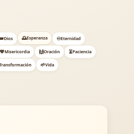
🌅
Esperanza
👑
♾️
Dios
Eternidad
💖
🙌
⏳
Misericordia
Oración
Paciencia
🌱
Transformación
Vida