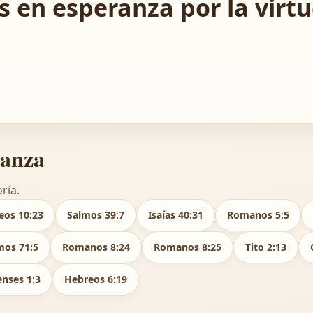
 en esperanza por la virtud
ranza
ría.
eos 10:23
Salmos 39:7
Isaías 40:31
Romanos 5:5
mos 71:5
Romanos 8:24
Romanos 8:25
Tito 2:13
enses 1:3
Hebreos 6:19