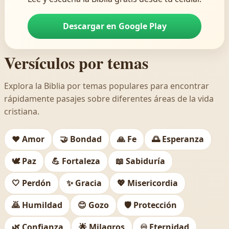
Descargar en Google Play
Versículos por temas
Explora la Biblia por temas populares para encontrar
rápidamente pasajes sobre diferentes áreas de la vida
cristiana.
❤️
Amor
🤝
Bondad
🙏
Fe
🌅
Esperanza
🕊️
Paz
💪
Fortaleza
📖
Sabiduría
🤍
Perdón
✨
Gracia
💖
Misericordia
🙇
Humildad
😊
Gozo
🛡️
Protección
🌿
Confianza
🌟
Milagros
♾️
Eternidad