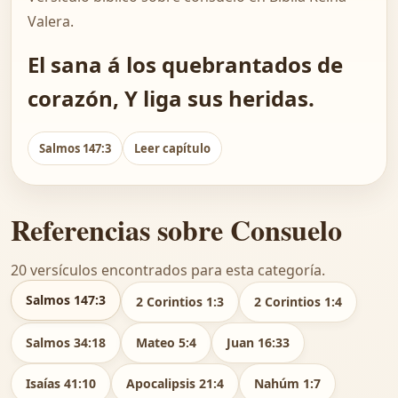
Valera.
El sana á los quebrantados de
corazón, Y liga sus heridas.
Salmos 147:3
Leer capítulo
Referencias sobre Consuelo
20 versículos encontrados para esta categoría.
Salmos 147:3
2 Corintios 1:3
2 Corintios 1:4
Salmos 34:18
Mateo 5:4
Juan 16:33
Isaías 41:10
Apocalipsis 21:4
Nahúm 1:7