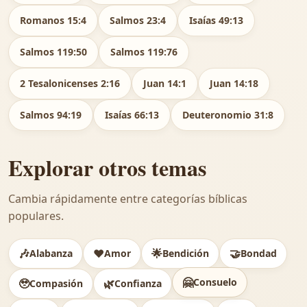
Romanos 15:4
Salmos 23:4
Isaías 49:13
Salmos 119:50
Salmos 119:76
2 Tesalonicenses 2:16
Juan 14:1
Juan 14:18
Salmos 94:19
Isaías 66:13
Deuteronomio 31:8
Explorar otros temas
Cambia rápidamente entre categorías bíblicas
populares.
🎶
❤️
🌟
🤝
Alabanza
Amor
Bendición
Bondad
🤗
Consuelo
🥹
🌿
Compasión
Confianza