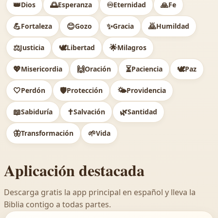
👑
🌅
♾️
🙏
Dios
Esperanza
Eternidad
Fe
💪
😊
✨
🙇
Fortaleza
Gozo
Gracia
Humildad
⚖️
🕊
🌟
Justicia
Libertad
Milagros
💖
🙌
⏳
🕊️
Misericordia
Oración
Paciencia
Paz
🤍
🛡️
🌤️
Perdón
Protección
Providencia
📖
✝️
🌿
Sabiduría
Salvación
Santidad
🦋
🌱
Transformación
Vida
Aplicación destacada
Descarga gratis la app principal en español y lleva la
Biblia contigo a todas partes.