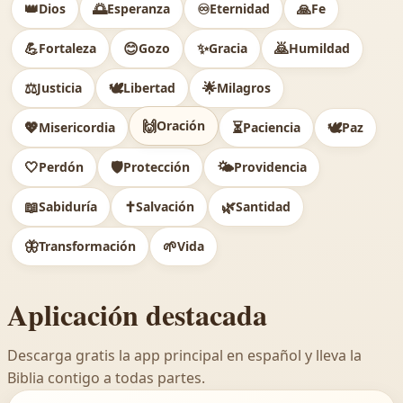
👑
🌅
♾️
🙏
Dios
Esperanza
Eternidad
Fe
💪
😊
✨
🙇
Fortaleza
Gozo
Gracia
Humildad
⚖️
🕊
🌟
Justicia
Libertad
Milagros
🙌
Oración
💖
⏳
🕊️
Misericordia
Paciencia
Paz
🤍
🛡️
🌤️
Perdón
Protección
Providencia
📖
✝️
🌿
Sabiduría
Salvación
Santidad
🦋
🌱
Transformación
Vida
Aplicación destacada
Descarga gratis la app principal en español y lleva la
Biblia contigo a todas partes.