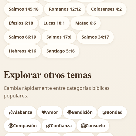
Salmos 145:18
Romanos 12:12
Colosenses 4:2
Efesios 6:18
Lucas 18:1
Mateo 6:6
Salmos 66:19
Salmos 17:6
Salmos 34:17
Hebreos 4:16
Santiago 5:16
Explorar otros temas
Cambia rápidamente entre categorías bíblicas
populares.
🎶
❤️
🌟
🤝
Alabanza
Amor
Bendición
Bondad
🥹
🌿
🤗
Compasión
Confianza
Consuelo