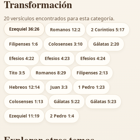
Transformación
20 versículos encontrados para esta categoría.
Ezequiel 36:26
Romanos 12:2
2 Corintios 5:17
Filipenses 1:6
Colosenses 3:10
Gálatas 2:20
Efesios 4:22
Efesios 4:23
Efesios 4:24
Tito 3:5
Romanos 8:29
Filipenses 2:13
Hebreos 12:14
Juan 3:3
1 Pedro 1:23
Colosenses 1:13
Gálatas 5:22
Gálatas 5:23
Ezequiel 11:19
2 Pedro 1:4
Explorar otros temas