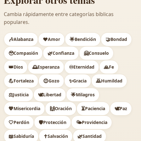
Cambia rápidamente entre categorías bíblicas
populares.
🎶
❤️
🌟
🤝
Alabanza
Amor
Bendición
Bondad
🥹
🌿
🤗
Compasión
Confianza
Consuelo
👑
🌅
♾️
🙏
Dios
Esperanza
Eternidad
Fe
💪
😊
✨
🙇
Fortaleza
Gozo
Gracia
Humildad
⚖️
🕊
🌟
Justicia
Libertad
Milagros
💖
🙌
⏳
🕊️
Misericordia
Oración
Paciencia
Paz
🤍
🛡️
🌤️
Perdón
Protección
Providencia
📖
✝️
🌿
Sabiduría
Salvación
Santidad