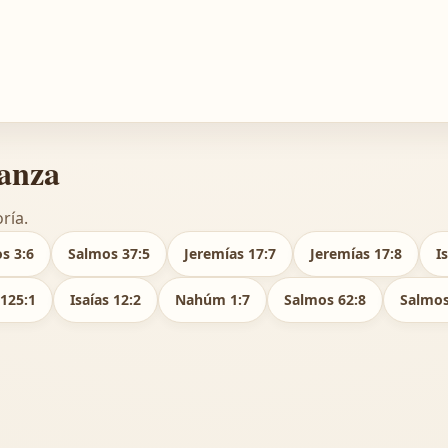
ianza
ría.
s 3:6
Salmos 37:5
Jeremías 17:7
Jeremías 17:8
I
125:1
Isaías 12:2
Nahúm 1:7
Salmos 62:8
Salmos