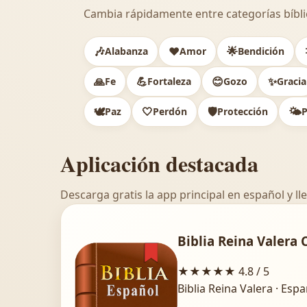
Cambia rápidamente entre categorías bíbli
🎶
❤️
🌟
Alabanza
Amor
Bendición
🙏
💪
😊
✨
Fe
Fortaleza
Gozo
Gracia
🕊️
🤍
🛡️
🌤️
Paz
Perdón
Protección
P
Aplicación destacada
Descarga gratis la app principal en español y lle
Biblia Reina Valera 
★★★★★
4.8 / 5
Biblia Reina Valera · Esp