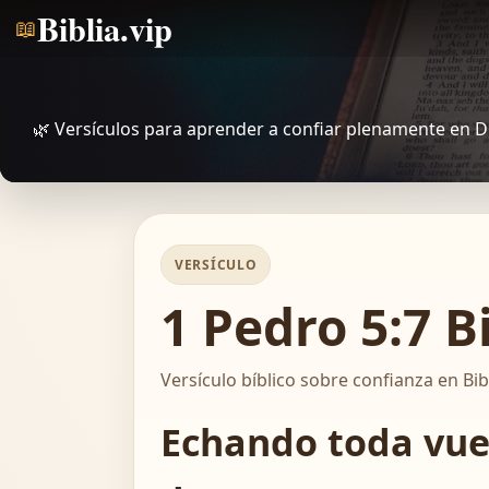
Biblia.vip
📖
🌿 Versículos para aprender a confiar plenamente en D
VERSÍCULO
1 Pedro 5:7 B
Versículo bíblico sobre confianza en Bib
Echando toda vues