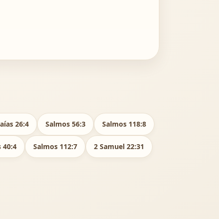
saías 26:4
Salmos 56:3
Salmos 118:8
 40:4
Salmos 112:7
2 Samuel 22:31