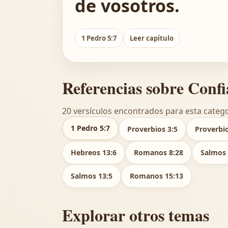
de vosotros.
1 Pedro 5:7
Leer capítulo
Referencias sobre Conf
20 versículos encontrados para esta catego
1 Pedro 5:7
Proverbios 3:5
Proverbio
Hebreos 13:6
Romanos 8:28
Salmos 
Salmos 13:5
Romanos 15:13
Explorar otros temas