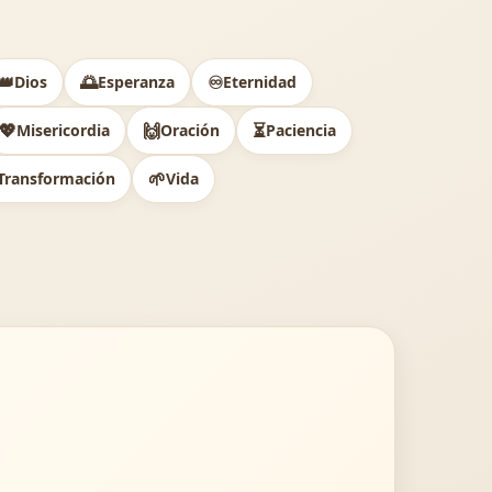
👑
🌅
♾️
Dios
Esperanza
Eternidad
💖
🙌
⏳
Misericordia
Oración
Paciencia
🌱
Transformación
Vida