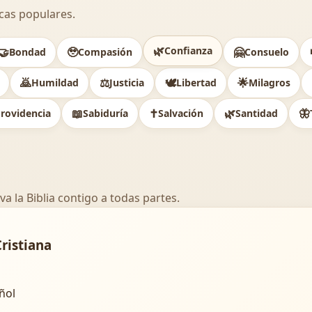
cas populares.
🌿
Confianza
🤝
🥹
🤗
Bondad
Compasión
Consuelo
🙇
⚖️
🕊
🌟
Humildad
Justicia
Libertad
Milagros
📖
✝️
🌿
🦋
rovidencia
Sabiduría
Salvación
Santidad
va la Biblia contigo a todas partes.
Cristiana
añol