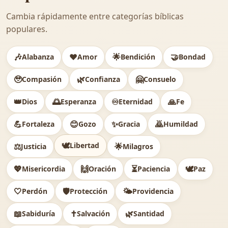
Cambia rápidamente entre categorías bíblicas
populares.
🎶
❤️
🌟
🤝
Alabanza
Amor
Bendición
Bondad
🥹
🌿
🤗
Compasión
Confianza
Consuelo
👑
🌅
♾️
🙏
Dios
Esperanza
Eternidad
Fe
💪
😊
✨
🙇
Fortaleza
Gozo
Gracia
Humildad
🕊
Libertad
⚖️
🌟
Justicia
Milagros
💖
🙌
⏳
🕊️
Misericordia
Oración
Paciencia
Paz
🤍
🛡️
🌤️
Perdón
Protección
Providencia
📖
✝️
🌿
Sabiduría
Salvación
Santidad