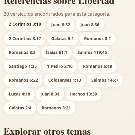
Referencias sobre Libertad
20 versículos encontrados para esta categoría.
2 Corintios 3:18
Juan 8:32
Juan 8:36
2 Corintios 3:17
Gálatas 5:1
Romanos 8:1
Romanos 8:2
Isaías 61:1
Salmos 119:45
Santiago 1:25
1 Pedro 2:16
Romanos 6:18
Romanos 6:22
Colosenses 1:13
Salmos 146:7
Lucas 4:18
Juan 8:31
Hechos 13:39
Gálatas 2:4
Romanos 8:21
Explorar otros temas