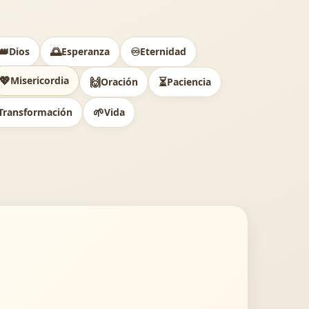
👑
🌅
♾️
Dios
Esperanza
Eternidad
💖
Misericordia
🙌
⏳
Oración
Paciencia
🌱
Transformación
Vida