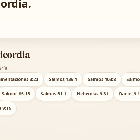
ordia.
icordia
ría.
amentaciones 3:23
Salmos 136:1
Salmos 103:8
Salmo
Salmos 86:15
Salmos 51:1
Nehemías 9:31
Daniel 9:
 9:16