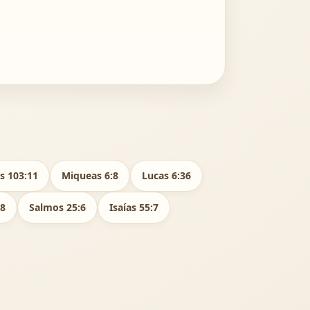
s 103:11
Miqueas 6:8
Lucas 6:36
18
Salmos 25:6
Isaías 55:7