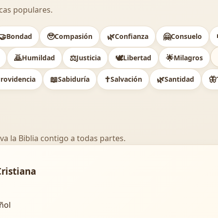
cas populares.
🤝
🥹
🌿
🤗
Bondad
Compasión
Confianza
Consuelo
🙇
⚖️
🕊
🌟
Humildad
Justicia
Libertad
Milagros
📖
✝️
🌿
🦋
rovidencia
Sabiduría
Salvación
Santidad
va la Biblia contigo a todas partes.
Cristiana
añol