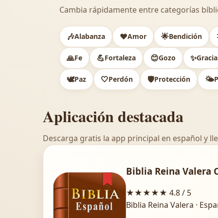
Cambia rápidamente entre categorías bíbli
🎶
❤️
🌟
Alabanza
Amor
Bendición
🙏
💪
😊
✨
Fe
Fortaleza
Gozo
Gracia
🕊️
🤍
🛡️
🌤️
Paz
Perdón
Protección
P
Aplicación destacada
Descarga gratis la app principal en español y lle
Biblia Reina Valera 
★★★★★
4.8 / 5
Biblia Reina Valera · Esp