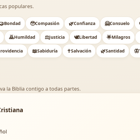
cas populares.
🤝
🥹
🌿
🤗
Bondad
Compasión
Confianza
Consuelo
🙇
⚖️
🕊
🌟
Humildad
Justicia
Libertad
Milagros
📖
✝️
🌿
🦋
rovidencia
Sabiduría
Salvación
Santidad
va la Biblia contigo a todas partes.
Cristiana
añol