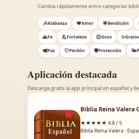
Cambia rápidamente entre categorías bíbli
🎶
❤️
🌟
Alabanza
Amor
Bendición
🙏
💪
😊
✨
Fe
Fortaleza
Gozo
Gracia
🕊️
🤍
🛡️
🌤️
Paz
Perdón
Protección
P
Aplicación destacada
Descarga gratis la app principal en español y lle
Biblia Reina Valera 
★★★★★
4.8 / 5
Biblia Reina Valera · Esp