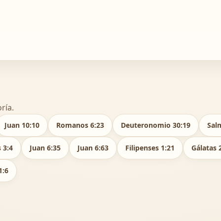
ría.
Juan 10:10
Romanos 6:23
Deuteronomio 30:19
Sal
 3:4
Juan 6:35
Juan 6:63
Filipenses 1:21
Gálatas 
1:6