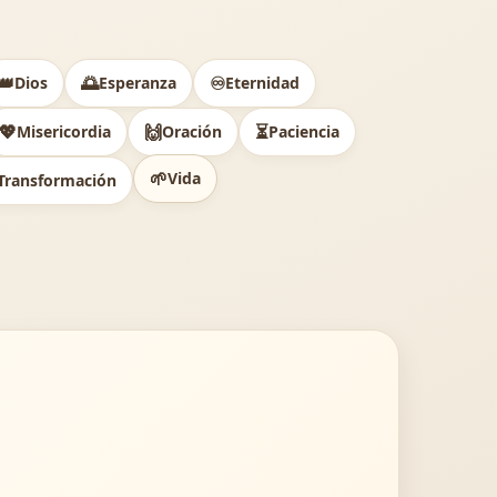
👑
🌅
♾️
Dios
Esperanza
Eternidad
💖
🙌
⏳
Misericordia
Oración
Paciencia
🌱
Vida
Transformación