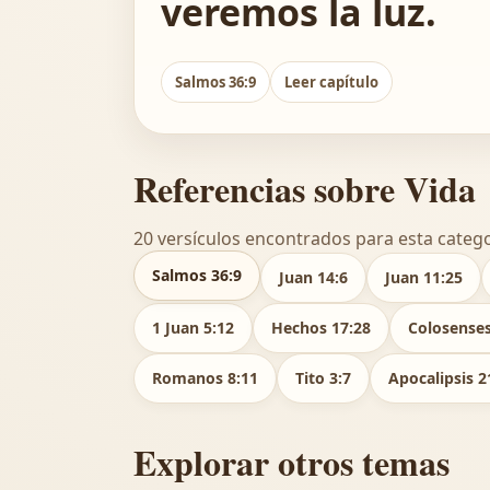
veremos la luz.
Salmos 36:9
Leer capítulo
Referencias sobre Vida
20 versículos encontrados para esta catego
Salmos 36:9
Juan 14:6
Juan 11:25
1 Juan 5:12
Hechos 17:28
Colosenses
Romanos 8:11
Tito 3:7
Apocalipsis 2
Explorar otros temas