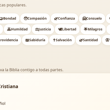
cas populares.
🤝
🥹
🌿
🤗
Bondad
Compasión
Confianza
Consuelo
🙇
⚖️
🕊
🌟
Humildad
Justicia
Libertad
Milagros
📖
✝️
🌿
🦋
rovidencia
Sabiduría
Salvación
Santidad
va la Biblia contigo a todas partes.
Cristiana
añol