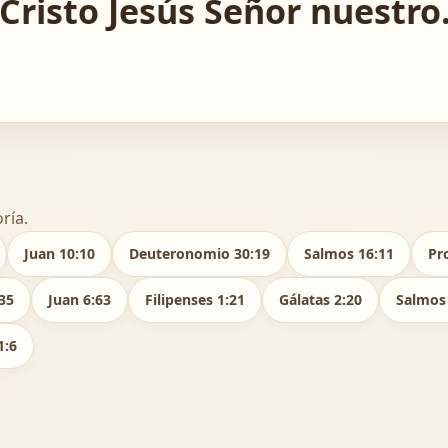
Cristo Jesús Señor nuestro
ría.
Juan 10:10
Deuteronomio 30:19
Salmos 16:11
Pr
35
Juan 6:63
Filipenses 1:21
Gálatas 2:20
Salmos
1:6