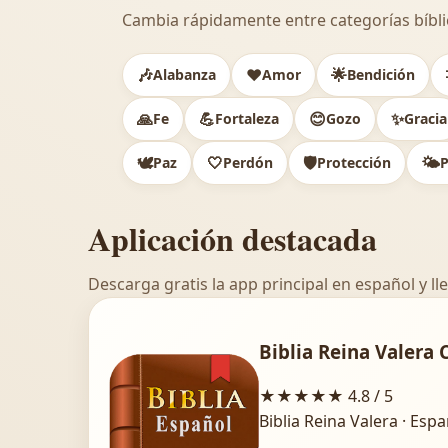
Cambia rápidamente entre categorías bíbli
🎶
❤️
🌟
Alabanza
Amor
Bendición
🙏
💪
😊
✨
Fe
Fortaleza
Gozo
Gracia
🕊️
🤍
🛡️
🌤️
Paz
Perdón
Protección
P
Aplicación destacada
Descarga gratis la app principal en español y lle
Biblia Reina Valera 
★★★★★
4.8 / 5
Biblia Reina Valera · Esp