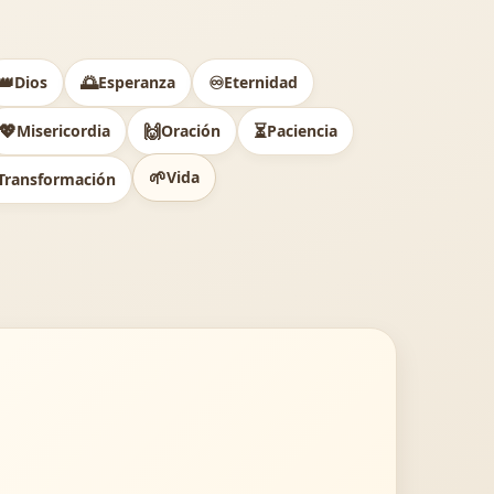
👑
🌅
♾️
Dios
Esperanza
Eternidad
💖
🙌
⏳
Misericordia
Oración
Paciencia
🌱
Vida
Transformación