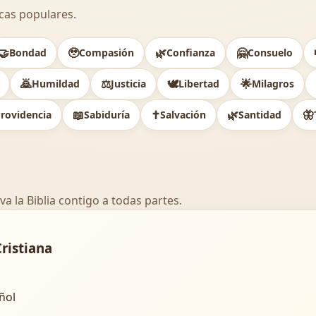
cas populares.
🤝
🥹
🌿
🤗
Bondad
Compasión
Confianza
Consuelo
🙇
⚖️
🕊
🌟
Humildad
Justicia
Libertad
Milagros
📖
✝️
🌿
🦋
rovidencia
Sabiduría
Salvación
Santidad
va la Biblia contigo a todas partes.
Cristiana
añol