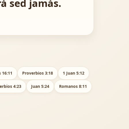
rá sed jamás.
 16:11
Proverbios 3:18
1 Juan 5:12
erbios 4:23
Juan 5:24
Romanos 8:11