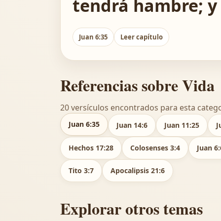
tendrá hambre; y 
Juan 6:35
Leer capítulo
Referencias sobre Vida
20 versículos encontrados para esta catego
Juan 6:35
Juan 14:6
Juan 11:25
J
Hechos 17:28
Colosenses 3:4
Juan 6:
Tito 3:7
Apocalipsis 21:6
Explorar otros temas