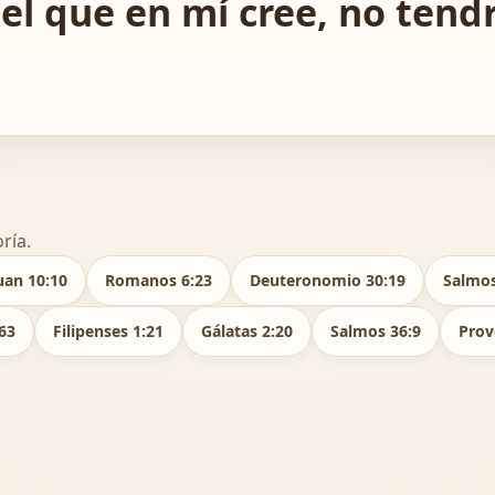
el que en mí cree, no tend
ría.
uan 10:10
Romanos 6:23
Deuteronomio 30:19
Salmos
63
Filipenses 1:21
Gálatas 2:20
Salmos 36:9
Prov