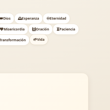
👑
🌅
♾️
Dios
Esperanza
Eternidad
💖
🙌
⏳
Misericordia
Oración
Paciencia
🌱
Vida
Transformación