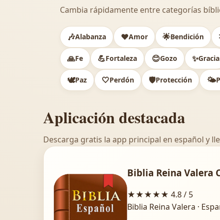
Cambia rápidamente entre categorías bíbli
🎶
❤️
🌟
Alabanza
Amor
Bendición
🙏
💪
😊
✨
Fe
Fortaleza
Gozo
Gracia
🕊️
🤍
🛡️
🌤️
Paz
Perdón
Protección
P
Aplicación destacada
Descarga gratis la app principal en español y lle
Biblia Reina Valera 
★★★★★
4.8 / 5
Biblia Reina Valera · Esp