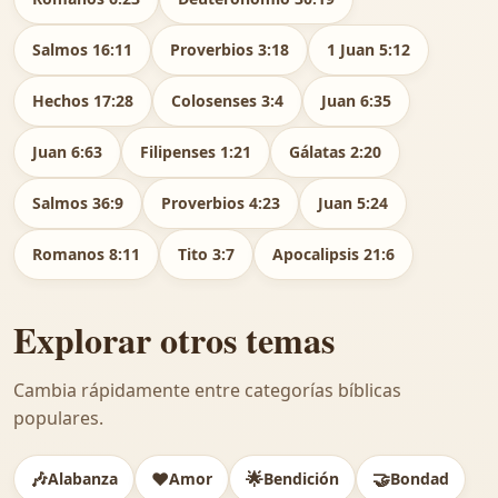
Salmos 16:11
Proverbios 3:18
1 Juan 5:12
Hechos 17:28
Colosenses 3:4
Juan 6:35
Juan 6:63
Filipenses 1:21
Gálatas 2:20
Salmos 36:9
Proverbios 4:23
Juan 5:24
Romanos 8:11
Tito 3:7
Apocalipsis 21:6
Explorar otros temas
Cambia rápidamente entre categorías bíblicas
populares.
🎶
❤️
🌟
🤝
Alabanza
Amor
Bendición
Bondad