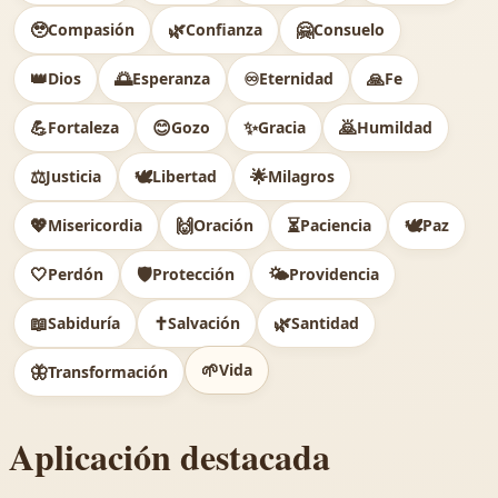
🥹
🌿
🤗
Compasión
Confianza
Consuelo
👑
🌅
♾️
🙏
Dios
Esperanza
Eternidad
Fe
💪
😊
✨
🙇
Fortaleza
Gozo
Gracia
Humildad
⚖️
🕊
🌟
Justicia
Libertad
Milagros
💖
🙌
⏳
🕊️
Misericordia
Oración
Paciencia
Paz
🤍
🛡️
🌤️
Perdón
Protección
Providencia
📖
✝️
🌿
Sabiduría
Salvación
Santidad
🌱
Vida
🦋
Transformación
Aplicación destacada