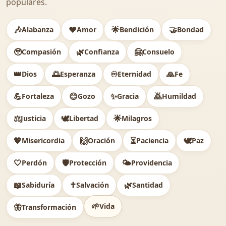
populares.
🎶
❤️
🌟
🤝
Alabanza
Amor
Bendición
Bondad
🥹
🌿
🤗
Compasión
Confianza
Consuelo
👑
🌅
♾️
🙏
Dios
Esperanza
Eternidad
Fe
💪
😊
✨
🙇
Fortaleza
Gozo
Gracia
Humildad
⚖️
🕊
🌟
Justicia
Libertad
Milagros
💖
🙌
⏳
🕊️
Misericordia
Oración
Paciencia
Paz
🤍
🛡️
🌤️
Perdón
Protección
Providencia
📖
✝️
🌿
Sabiduría
Salvación
Santidad
🌱
Vida
🦋
Transformación