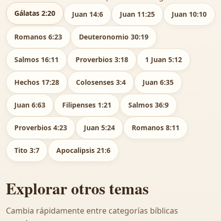
Gálatas 2:20
Juan 14:6
Juan 11:25
Juan 10:10
Romanos 6:23
Deuteronomio 30:19
Salmos 16:11
Proverbios 3:18
1 Juan 5:12
Hechos 17:28
Colosenses 3:4
Juan 6:35
Juan 6:63
Filipenses 1:21
Salmos 36:9
Proverbios 4:23
Juan 5:24
Romanos 8:11
Tito 3:7
Apocalipsis 21:6
Explorar otros temas
Cambia rápidamente entre categorías bíblicas