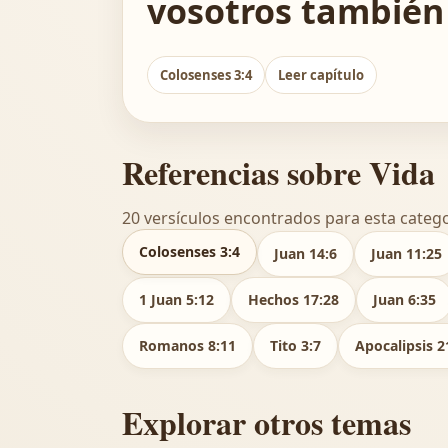
vosotros también 
Colosenses 3:4
Leer capítulo
Referencias sobre Vida
20 versículos encontrados para esta catego
Colosenses 3:4
Juan 14:6
Juan 11:25
1 Juan 5:12
Hechos 17:28
Juan 6:35
Romanos 8:11
Tito 3:7
Apocalipsis 2
Explorar otros temas