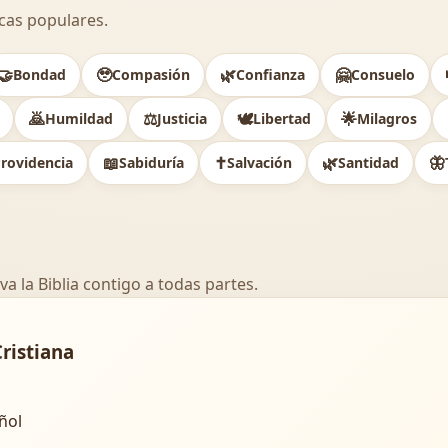
cas populares.
🤝
🥹
🌿
🤗
Bondad
Compasión
Confianza
Consuelo
🙇
⚖️
🕊
🌟
Humildad
Justicia
Libertad
Milagros
📖
✝️
🌿
🦋
rovidencia
Sabiduría
Salvación
Santidad
va la Biblia contigo a todas partes.
Cristiana
añol