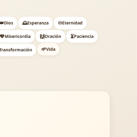
👑
🌅
♾️
Dios
Esperanza
Eternidad
💖
🙌
⏳
Misericordia
Oración
Paciencia
🌱
Vida
Transformación