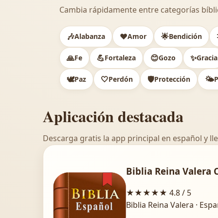
Cambia rápidamente entre categorías bíbli
🎶
❤️
🌟
Alabanza
Amor
Bendición
🙏
💪
😊
✨
Fe
Fortaleza
Gozo
Gracia
🕊️
🤍
🛡️
🌤️
Paz
Perdón
Protección
P
Aplicación destacada
Descarga gratis la app principal en español y lle
Biblia Reina Valera 
★★★★★
4.8 / 5
Biblia Reina Valera · Esp