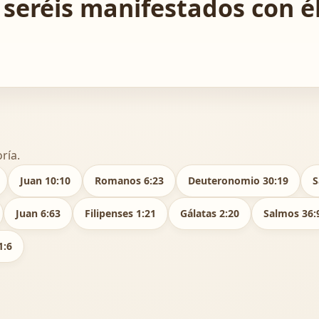
seréis manifestados con él
ría.
Juan 10:10
Romanos 6:23
Deuteronomio 30:19
S
Juan 6:63
Filipenses 1:21
Gálatas 2:20
Salmos 36:
1:6