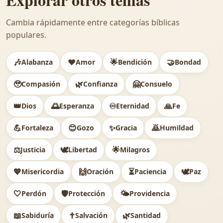
Cambia rápidamente entre categorías bíblicas
populares.
🎶
❤️
🌟
🤝
Alabanza
Amor
Bendición
Bondad
🥹
🌿
🤗
Compasión
Confianza
Consuelo
👑
🌅
♾️
🙏
Dios
Esperanza
Eternidad
Fe
💪
😊
✨
🙇
Fortaleza
Gozo
Gracia
Humildad
⚖️
🕊
🌟
Justicia
Libertad
Milagros
💖
🙌
⏳
🕊️
Misericordia
Oración
Paciencia
Paz
🤍
🛡️
🌤️
Perdón
Protección
Providencia
📖
✝️
🌿
Sabiduría
Salvación
Santidad