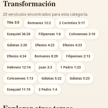
Transformación
20 versículos encontrados para esta categoría.
Tito 3:5
Romanos 12:2
2 Corintios 5:17
Ezequiel 36:26
Filipenses 1:6
Colosenses 3:10
Gálatas 2:20
Efesios 4:22
Efesios 4:23
Efesios 4:24
Romanos 8:29
Filipenses 2:13
Hebreos 12:14
Juan 3:3
1 Pedro 1:23
Colosenses 1:13
Gálatas 5:22
Gálatas 5:23
Ezequiel 11:19
2 Pedro 1:4
Explorar otros temas