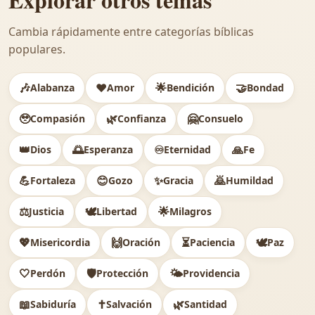
Cambia rápidamente entre categorías bíblicas
populares.
🎶
❤️
🌟
🤝
Alabanza
Amor
Bendición
Bondad
🥹
🌿
🤗
Compasión
Confianza
Consuelo
👑
🌅
♾️
🙏
Dios
Esperanza
Eternidad
Fe
💪
😊
✨
🙇
Fortaleza
Gozo
Gracia
Humildad
⚖️
🕊
🌟
Justicia
Libertad
Milagros
💖
🙌
⏳
🕊️
Misericordia
Oración
Paciencia
Paz
🤍
🛡️
🌤️
Perdón
Protección
Providencia
📖
✝️
🌿
Sabiduría
Salvación
Santidad