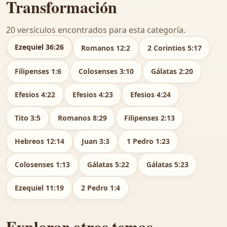
Transformación
20 versículos encontrados para esta categoría.
Ezequiel 36:26
Romanos 12:2
2 Corintios 5:17
Filipenses 1:6
Colosenses 3:10
Gálatas 2:20
Efesios 4:22
Efesios 4:23
Efesios 4:24
Tito 3:5
Romanos 8:29
Filipenses 2:13
Hebreos 12:14
Juan 3:3
1 Pedro 1:23
Colosenses 1:13
Gálatas 5:22
Gálatas 5:23
Ezequiel 11:19
2 Pedro 1:4
Explorar otros temas