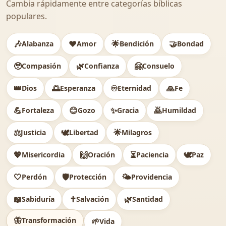
Cambia rápidamente entre categorías bíblicas
populares.
🎶
❤️
🌟
🤝
Alabanza
Amor
Bendición
Bondad
🥹
🌿
🤗
Compasión
Confianza
Consuelo
👑
🌅
♾️
🙏
Dios
Esperanza
Eternidad
Fe
💪
😊
✨
🙇
Fortaleza
Gozo
Gracia
Humildad
⚖️
🕊
🌟
Justicia
Libertad
Milagros
💖
🙌
⏳
🕊️
Misericordia
Oración
Paciencia
Paz
🤍
🛡️
🌤️
Perdón
Protección
Providencia
📖
✝️
🌿
Sabiduría
Salvación
Santidad
🦋
Transformación
🌱
Vida