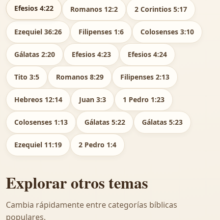
Efesios 4:22
Romanos 12:2
2 Corintios 5:17
Ezequiel 36:26
Filipenses 1:6
Colosenses 3:10
Gálatas 2:20
Efesios 4:23
Efesios 4:24
Tito 3:5
Romanos 8:29
Filipenses 2:13
Hebreos 12:14
Juan 3:3
1 Pedro 1:23
Colosenses 1:13
Gálatas 5:22
Gálatas 5:23
Ezequiel 11:19
2 Pedro 1:4
Explorar otros temas
Cambia rápidamente entre categorías bíblicas
populares.