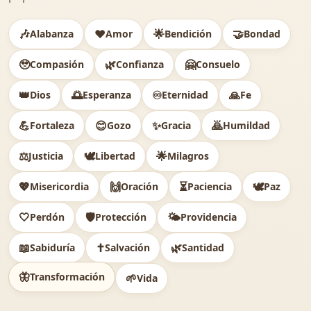
🎶
❤️
🌟
🤝
Alabanza
Amor
Bendición
Bondad
🥹
🌿
🤗
Compasión
Confianza
Consuelo
👑
🌅
♾️
🙏
Dios
Esperanza
Eternidad
Fe
💪
😊
✨
🙇
Fortaleza
Gozo
Gracia
Humildad
⚖️
🕊
🌟
Justicia
Libertad
Milagros
💖
🙌
⏳
🕊️
Misericordia
Oración
Paciencia
Paz
🤍
🛡️
🌤️
Perdón
Protección
Providencia
📖
✝️
🌿
Sabiduría
Salvación
Santidad
🦋
Transformación
🌱
Vida