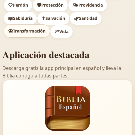
🤍
🛡️
🌤️
Perdón
Protección
Providencia
📖
✝️
🌿
Sabiduría
Salvación
Santidad
🦋
Transformación
🌱
Vida
Aplicación destacada
Descarga gratis la app principal en español y lleva la
Biblia contigo a todas partes.