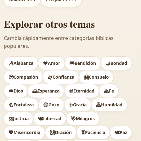
Explorar otros temas
Cambia rápidamente entre categorías bíblicas
populares.
🎶
❤️
🌟
🤝
Alabanza
Amor
Bendición
Bondad
🥹
🌿
🤗
Compasión
Confianza
Consuelo
👑
🌅
♾️
🙏
Dios
Esperanza
Eternidad
Fe
💪
😊
✨
🙇
Fortaleza
Gozo
Gracia
Humildad
⚖️
🕊
🌟
Justicia
Libertad
Milagros
💖
🙌
⏳
🕊️
Misericordia
Oración
Paciencia
Paz