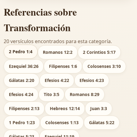
Referencias sobre
Transformación
20 versículos encontrados para esta categoría.
2 Pedro 1:4
Romanos 12:2
2 Corintios 5:17
Ezequiel 36:26
Filipenses 1:6
Colosenses 3:10
Gálatas 2:20
Efesios 4:22
Efesios 4:23
Efesios 4:24
Tito 3:5
Romanos 8:29
Filipenses 2:13
Hebreos 12:14
Juan 3:3
1 Pedro 1:23
Colosenses 1:13
Gálatas 5:22
Gálatas 5:23
Ezequiel 11:19