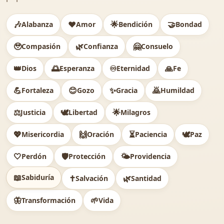
🎶
❤️
🌟
🤝
Alabanza
Amor
Bendición
Bondad
🥹
🌿
🤗
Compasión
Confianza
Consuelo
👑
🌅
♾️
🙏
Dios
Esperanza
Eternidad
Fe
💪
😊
✨
🙇
Fortaleza
Gozo
Gracia
Humildad
⚖️
🕊
🌟
Justicia
Libertad
Milagros
💖
🙌
⏳
🕊️
Misericordia
Oración
Paciencia
Paz
🤍
🛡️
🌤️
Perdón
Protección
Providencia
📖
Sabiduría
✝️
🌿
Salvación
Santidad
🦋
🌱
Transformación
Vida