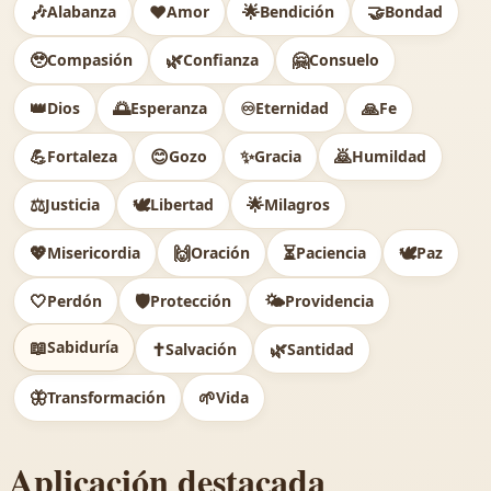
🎶
❤️
🌟
🤝
Alabanza
Amor
Bendición
Bondad
🥹
🌿
🤗
Compasión
Confianza
Consuelo
👑
🌅
♾️
🙏
Dios
Esperanza
Eternidad
Fe
💪
😊
✨
🙇
Fortaleza
Gozo
Gracia
Humildad
⚖️
🕊
🌟
Justicia
Libertad
Milagros
💖
🙌
⏳
🕊️
Misericordia
Oración
Paciencia
Paz
🤍
🛡️
🌤️
Perdón
Protección
Providencia
📖
Sabiduría
✝️
🌿
Salvación
Santidad
🦋
🌱
Transformación
Vida
Aplicación destacada