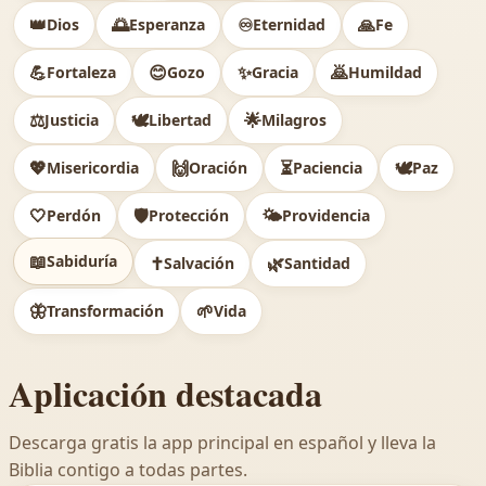
👑
🌅
♾️
🙏
Dios
Esperanza
Eternidad
Fe
💪
😊
✨
🙇
Fortaleza
Gozo
Gracia
Humildad
⚖️
🕊
🌟
Justicia
Libertad
Milagros
💖
🙌
⏳
🕊️
Misericordia
Oración
Paciencia
Paz
🤍
🛡️
🌤️
Perdón
Protección
Providencia
📖
Sabiduría
✝️
🌿
Salvación
Santidad
🦋
🌱
Transformación
Vida
Aplicación destacada
Descarga gratis la app principal en español y lleva la
Biblia contigo a todas partes.