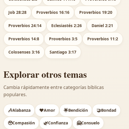
Job 28:28
Proverbios 16:16
Proverbios 19:20
Proverbios 24:14
Eclesiastés 2:26
Daniel 2:21
Proverbios 14:8
Proverbios 3:5
Proverbios 11:2
Colosenses 3:16
Santiago 3:17
Explorar otros temas
Cambia rápidamente entre categorías bíblicas
populares.
🎶
❤️
🌟
🤝
Alabanza
Amor
Bendición
Bondad
🥹
🌿
🤗
Compasión
Confianza
Consuelo