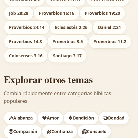
Job 28:28
Proverbios 16:16
Proverbios 19:20
Proverbios 24:14
Eclesiastés 2:26
Daniel 2:21
Proverbios 14:8
Proverbios 3:5
Proverbios 11:2
Colosenses 3:16
Santiago 3:17
Explorar otros temas
Cambia rápidamente entre categorías bíblicas
populares.
🎶
❤️
🌟
🤝
Alabanza
Amor
Bendición
Bondad
🥹
🌿
🤗
Compasión
Confianza
Consuelo