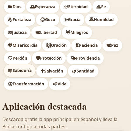
👑
🌅
♾️
🙏
Dios
Esperanza
Eternidad
Fe
💪
😊
✨
🙇
Fortaleza
Gozo
Gracia
Humildad
⚖️
🕊
🌟
Justicia
Libertad
Milagros
💖
🙌
⏳
🕊️
Misericordia
Oración
Paciencia
Paz
🤍
🛡️
🌤️
Perdón
Protección
Providencia
📖
Sabiduría
✝️
🌿
Salvación
Santidad
🦋
🌱
Transformación
Vida
Aplicación destacada
Descarga gratis la app principal en español y lleva la
Biblia contigo a todas partes.