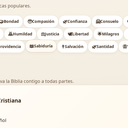
cas populares.
🤝
🥹
🌿
🤗
Bondad
Compasión
Confianza
Consuelo
🙇
⚖️
🕊
🌟
Humildad
Justicia
Libertad
Milagros
📖
Sabiduría
✝️
🌿
🦋
rovidencia
Salvación
Santidad
va la Biblia contigo a todas partes.
Cristiana
añol