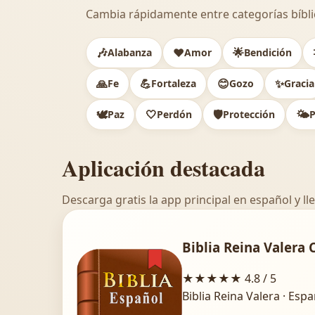
Cambia rápidamente entre categorías bíbli
🎶
❤️
🌟
Alabanza
Amor
Bendición
🙏
💪
😊
✨
Fe
Fortaleza
Gozo
Gracia
🕊️
🤍
🛡️
🌤️
Paz
Perdón
Protección
P
Aplicación destacada
Descarga gratis la app principal en español y lle
Biblia Reina Valera 
★★★★★
4.8 / 5
Biblia Reina Valera · Esp