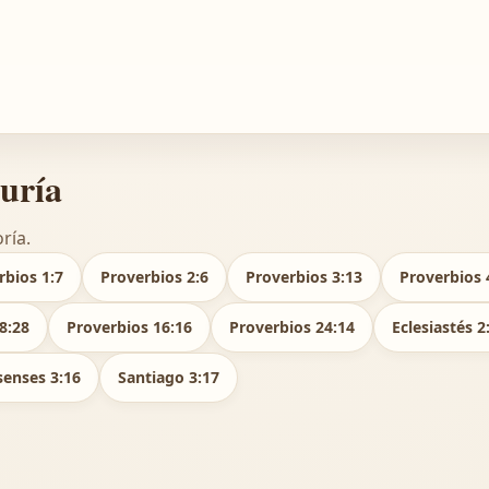
duría
ría.
rbios 1:7
Proverbios 2:6
Proverbios 3:13
Proverbios 
8:28
Proverbios 16:16
Proverbios 24:14
Eclesiastés 2
senses 3:16
Santiago 3:17