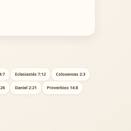
4:7
Eclesiastés 7:12
Colosenses 2:3
:26
Daniel 2:21
Proverbios 14:8