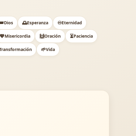
👑
🌅
♾️
Dios
Esperanza
Eternidad
💖
🙌
⏳
Misericordia
Oración
Paciencia
🌱
Transformación
Vida