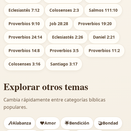
Eclesiastés 7:12
Colosenses 2:3
Salmos 111:10
Proverbios 9:10
Job 28:28
Proverbios 19:20
Proverbios 24:14
Eclesiastés 2:26
Daniel 2:21
Proverbios 14:8
Proverbios 3:5
Proverbios 11:2
Colosenses 3:16
Santiago 3:17
Explorar otros temas
Cambia rápidamente entre categorías bíblicas
populares.
🎶
❤️
🌟
🤝
Alabanza
Amor
Bendición
Bondad