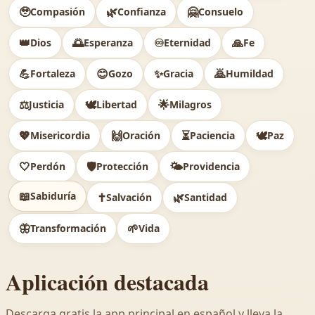
🥹
🌿
🤗
Compasión
Confianza
Consuelo
👑
🌅
♾️
🙏
Dios
Esperanza
Eternidad
Fe
💪
😊
✨
🙇
Fortaleza
Gozo
Gracia
Humildad
⚖️
🕊
🌟
Justicia
Libertad
Milagros
💖
🙌
⏳
🕊️
Misericordia
Oración
Paciencia
Paz
🤍
🛡️
🌤️
Perdón
Protección
Providencia
📖
Sabiduría
✝️
🌿
Salvación
Santidad
🦋
🌱
Transformación
Vida
Aplicación destacada
Descarga gratis la app principal en español y lleva la