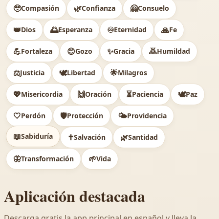
🥹
🌿
🤗
Compasión
Confianza
Consuelo
👑
🌅
♾️
🙏
Dios
Esperanza
Eternidad
Fe
💪
😊
✨
🙇
Fortaleza
Gozo
Gracia
Humildad
⚖️
🕊
🌟
Justicia
Libertad
Milagros
💖
🙌
⏳
🕊️
Misericordia
Oración
Paciencia
Paz
🤍
🛡️
🌤️
Perdón
Protección
Providencia
📖
Sabiduría
✝️
🌿
Salvación
Santidad
🦋
🌱
Transformación
Vida
Aplicación destacada
Descarga gratis la app principal en español y lleva la