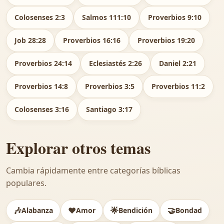
Colosenses 2:3
Salmos 111:10
Proverbios 9:10
Job 28:28
Proverbios 16:16
Proverbios 19:20
Proverbios 24:14
Eclesiastés 2:26
Daniel 2:21
Proverbios 14:8
Proverbios 3:5
Proverbios 11:2
Colosenses 3:16
Santiago 3:17
Explorar otros temas
Cambia rápidamente entre categorías bíblicas
populares.
🎶
❤️
🌟
🤝
Alabanza
Amor
Bendición
Bondad