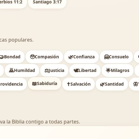
erbios 11:2
Santiago 3:17
cas populares.
🤝
🥹
🌿
🤗
Bondad
Compasión
Confianza
Consuelo
🙇
⚖️
🕊
🌟
Humildad
Justicia
Libertad
Milagros
📖
Sabiduría
✝️
🌿
🦋
rovidencia
Salvación
Santidad
va la Biblia contigo a todas partes.