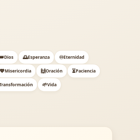
👑
🌅
♾️
Dios
Esperanza
Eternidad
💖
🙌
⏳
Misericordia
Oración
Paciencia
🌱
Transformación
Vida