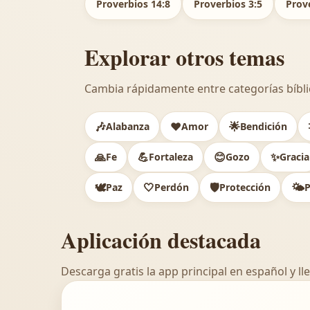
Proverbios 14:8
Proverbios 3:5
Prov
Explorar otros temas
Cambia rápidamente entre categorías bíbli
🎶
❤️
🌟
Alabanza
Amor
Bendición
🙏
💪
😊
✨
Fe
Fortaleza
Gozo
Gracia
🕊️
🤍
🛡️
🌤️
Paz
Perdón
Protección
P
Aplicación destacada
Descarga gratis la app principal en español y lle