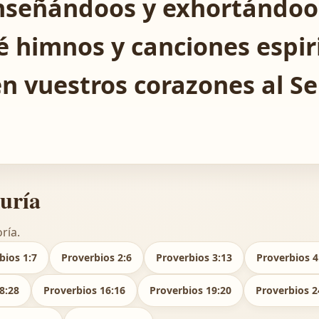
nseñándoos y exhortándoos
é himnos y canciones espir
n vuestros corazones al Se
duría
ría.
bios 1:7
Proverbios 2:6
Proverbios 3:13
Proverbios 4
8:28
Proverbios 16:16
Proverbios 19:20
Proverbios 2