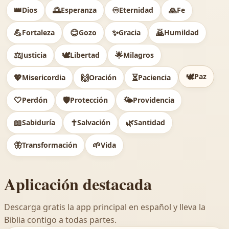
👑
🌅
♾️
🙏
Dios
Esperanza
Eternidad
Fe
💪
😊
✨
🙇
Fortaleza
Gozo
Gracia
Humildad
⚖️
🕊
🌟
Justicia
Libertad
Milagros
🕊️
Paz
💖
🙌
⏳
Misericordia
Oración
Paciencia
🤍
🛡️
🌤️
Perdón
Protección
Providencia
📖
✝️
🌿
Sabiduría
Salvación
Santidad
🦋
🌱
Transformación
Vida
Aplicación destacada
Descarga gratis la app principal en español y lleva la
Biblia contigo a todas partes.