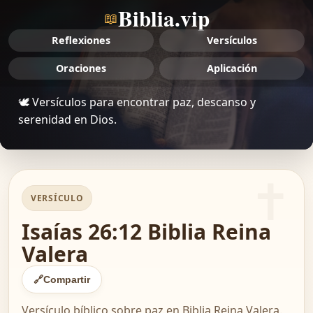
Biblia.vip
📖
Reflexiones
Versículos
Oraciones
Aplicación
🕊️ Versículos para encontrar paz, descanso y
serenidad en Dios.
VERSÍCULO
Isaías 26:12 Biblia Reina
Valera
🔗
Compartir
Versículo bíblico sobre paz en Biblia Reina Valera.