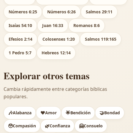
Números 6:25
Números 6:26
Salmos 29:11
Isaías 54:10
Juan 16:33
Romanos 8:6
Efesios 2:14
Colosenses 1:20
Salmos 119:165
1 Pedro 5:7
Hebreos 12:14
Explorar otros temas
Cambia rápidamente entre categorías bíblicas
populares.
🎶
❤️
🌟
🤝
Alabanza
Amor
Bendición
Bondad
🥹
🌿
🤗
Compasión
Confianza
Consuelo