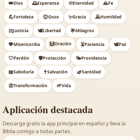
👑
🌅
♾️
🙏
Dios
Esperanza
Eternidad
Fe
💪
😊
✨
🙇
Fortaleza
Gozo
Gracia
Humildad
⚖️
🕊
🌟
Justicia
Libertad
Milagros
🙌
Oración
💖
⏳
🕊️
Misericordia
Paciencia
Paz
🤍
🛡️
🌤️
Perdón
Protección
Providencia
📖
✝️
🌿
Sabiduría
Salvación
Santidad
🦋
🌱
Transformación
Vida
Aplicación destacada
Descarga gratis la app principal en español y lleva la
Biblia contigo a todas partes.