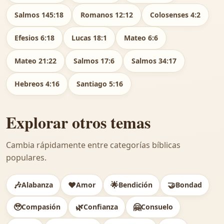
Salmos 145:18
Romanos 12:12
Colosenses 4:2
Efesios 6:18
Lucas 18:1
Mateo 6:6
Mateo 21:22
Salmos 17:6
Salmos 34:17
Hebreos 4:16
Santiago 5:16
Explorar otros temas
Cambia rápidamente entre categorías bíblicas
populares.
🎶
❤️
🌟
🤝
Alabanza
Amor
Bendición
Bondad
🥹
🌿
🤗
Compasión
Confianza
Consuelo