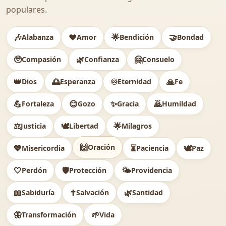
populares.
🎶
❤️
🌟
🤝
Alabanza
Amor
Bendición
Bondad
🥹
🌿
🤗
Compasión
Confianza
Consuelo
👑
🌅
♾️
🙏
Dios
Esperanza
Eternidad
Fe
💪
😊
✨
🙇
Fortaleza
Gozo
Gracia
Humildad
⚖️
🕊
🌟
Justicia
Libertad
Milagros
🙌
Oración
💖
⏳
🕊️
Misericordia
Paciencia
Paz
🤍
🛡️
🌤️
Perdón
Protección
Providencia
📖
✝️
🌿
Sabiduría
Salvación
Santidad
🦋
🌱
Transformación
Vida