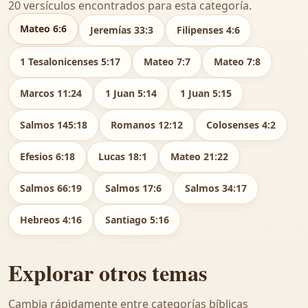
20 versículos encontrados para esta categoría.
Mateo 6:6
Jeremías 33:3
Filipenses 4:6
1 Tesalonicenses 5:17
Mateo 7:7
Mateo 7:8
Marcos 11:24
1 Juan 5:14
1 Juan 5:15
Salmos 145:18
Romanos 12:12
Colosenses 4:2
Efesios 6:18
Lucas 18:1
Mateo 21:22
Salmos 66:19
Salmos 17:6
Salmos 34:17
Hebreos 4:16
Santiago 5:16
Explorar otros temas
Cambia rápidamente entre categorías bíblicas