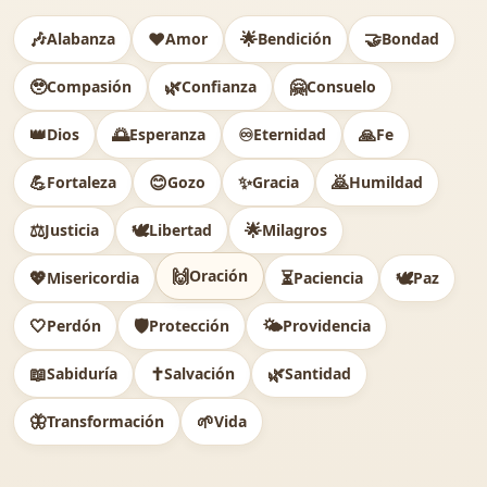
🎶
❤️
🌟
🤝
Alabanza
Amor
Bendición
Bondad
🥹
🌿
🤗
Compasión
Confianza
Consuelo
👑
🌅
♾️
🙏
Dios
Esperanza
Eternidad
Fe
💪
😊
✨
🙇
Fortaleza
Gozo
Gracia
Humildad
⚖️
🕊
🌟
Justicia
Libertad
Milagros
🙌
Oración
💖
⏳
🕊️
Misericordia
Paciencia
Paz
🤍
🛡️
🌤️
Perdón
Protección
Providencia
📖
✝️
🌿
Sabiduría
Salvación
Santidad
🦋
🌱
Transformación
Vida