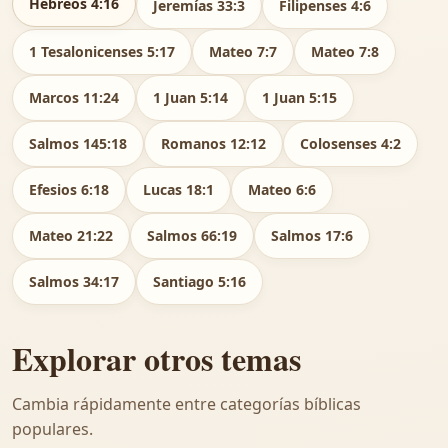
Hebreos 4:16
Jeremías 33:3
Filipenses 4:6
1 Tesalonicenses 5:17
Mateo 7:7
Mateo 7:8
Marcos 11:24
1 Juan 5:14
1 Juan 5:15
Salmos 145:18
Romanos 12:12
Colosenses 4:2
Efesios 6:18
Lucas 18:1
Mateo 6:6
Mateo 21:22
Salmos 66:19
Salmos 17:6
Salmos 34:17
Santiago 5:16
Explorar otros temas
Cambia rápidamente entre categorías bíblicas
populares.