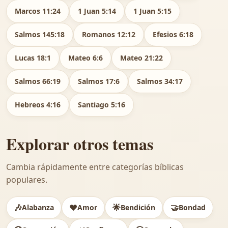
Marcos 11:24
1 Juan 5:14
1 Juan 5:15
Salmos 145:18
Romanos 12:12
Efesios 6:18
Lucas 18:1
Mateo 6:6
Mateo 21:22
Salmos 66:19
Salmos 17:6
Salmos 34:17
Hebreos 4:16
Santiago 5:16
Explorar otros temas
Cambia rápidamente entre categorías bíblicas
populares.
🎶
❤️
🌟
🤝
Alabanza
Amor
Bendición
Bondad