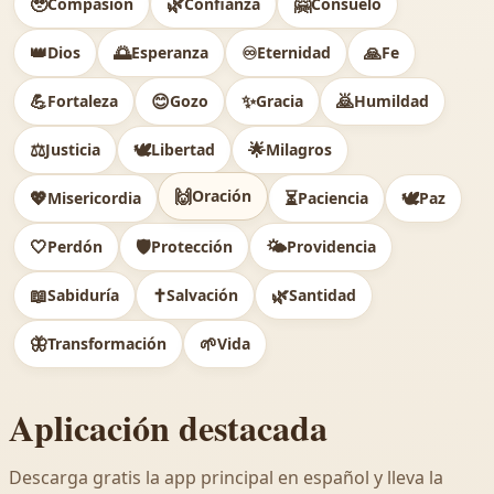
🥹
🌿
🤗
Compasión
Confianza
Consuelo
👑
🌅
♾️
🙏
Dios
Esperanza
Eternidad
Fe
💪
😊
✨
🙇
Fortaleza
Gozo
Gracia
Humildad
⚖️
🕊
🌟
Justicia
Libertad
Milagros
🙌
Oración
💖
⏳
🕊️
Misericordia
Paciencia
Paz
🤍
🛡️
🌤️
Perdón
Protección
Providencia
📖
✝️
🌿
Sabiduría
Salvación
Santidad
🦋
🌱
Transformación
Vida
Aplicación destacada
Descarga gratis la app principal en español y lleva la