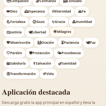
🥹
🌿
🤗
Compasión
Confianza
Consuelo
👑
🌅
♾️
🙏
Dios
Esperanza
Eternidad
Fe
💪
😊
✨
🙇
Fortaleza
Gozo
Gracia
Humildad
🌟
Milagros
⚖️
🕊
Justicia
Libertad
💖
🙌
⏳
🕊️
Misericordia
Oración
Paciencia
Paz
🤍
🛡️
🌤️
Perdón
Protección
Providencia
📖
✝️
🌿
Sabiduría
Salvación
Santidad
🦋
🌱
Transformación
Vida
Aplicación destacada
Descarga gratis la app principal en español y lleva la