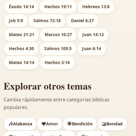
Éxodo 14:14
Hechos 19:11
Hebreos 13:8
Job 5:9
Salmos 72:18
Daniel 6:27
Mateo 21:21
Marcos 10:27
Juan 14:12
Hechos 4:30
Salmos 105:5
Juan 6:14
Mateo 14:14
Hechos 3:16
Explorar otros temas
Cambia rápidamente entre categorías bíblicas
populares.
🎶
❤️
🌟
🤝
Alabanza
Amor
Bendición
Bondad