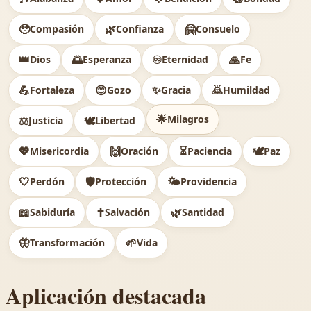
🥹
🌿
🤗
Compasión
Confianza
Consuelo
👑
🌅
♾️
🙏
Dios
Esperanza
Eternidad
Fe
💪
😊
✨
🙇
Fortaleza
Gozo
Gracia
Humildad
🌟
Milagros
⚖️
🕊
Justicia
Libertad
💖
🙌
⏳
🕊️
Misericordia
Oración
Paciencia
Paz
🤍
🛡️
🌤️
Perdón
Protección
Providencia
📖
✝️
🌿
Sabiduría
Salvación
Santidad
🦋
🌱
Transformación
Vida
Aplicación destacada