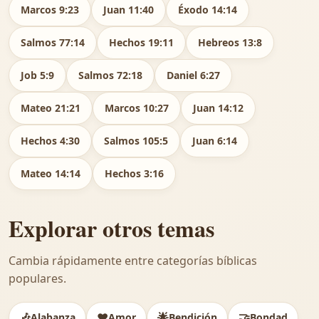
Marcos 9:23
Juan 11:40
Éxodo 14:14
Salmos 77:14
Hechos 19:11
Hebreos 13:8
Job 5:9
Salmos 72:18
Daniel 6:27
Mateo 21:21
Marcos 10:27
Juan 14:12
Hechos 4:30
Salmos 105:5
Juan 6:14
Mateo 14:14
Hechos 3:16
Explorar otros temas
Cambia rápidamente entre categorías bíblicas
populares.
🎶
❤️
🌟
🤝
Alabanza
Amor
Bendición
Bondad