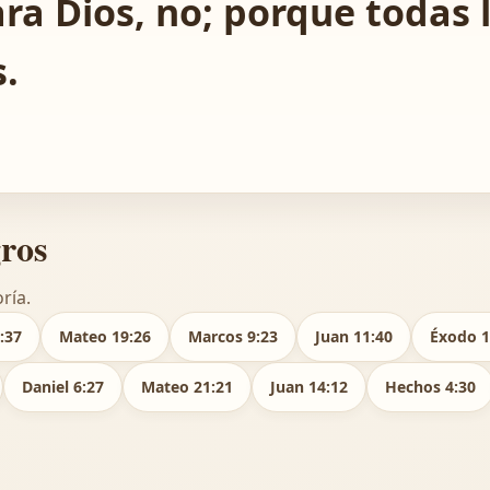
ra Dios, no; porque todas 
s.
gros
ría.
:37
Mateo 19:26
Marcos 9:23
Juan 11:40
Éxodo 1
Daniel 6:27
Mateo 21:21
Juan 14:12
Hechos 4:30