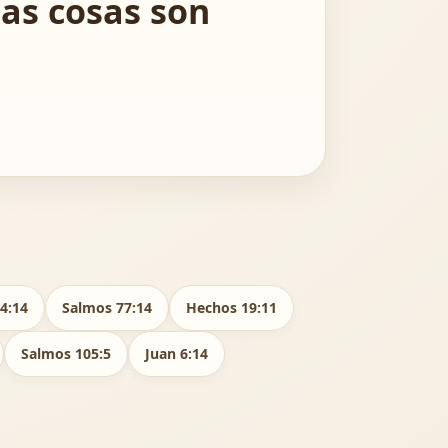
las cosas son
4:14
Salmos 77:14
Hechos 19:11
Salmos 105:5
Juan 6:14