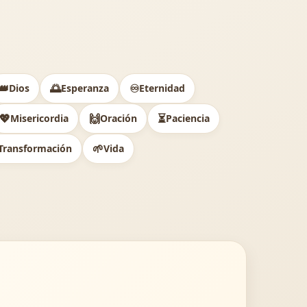
👑
🌅
♾️
Dios
Esperanza
Eternidad
💖
🙌
⏳
Misericordia
Oración
Paciencia
🌱
Transformación
Vida