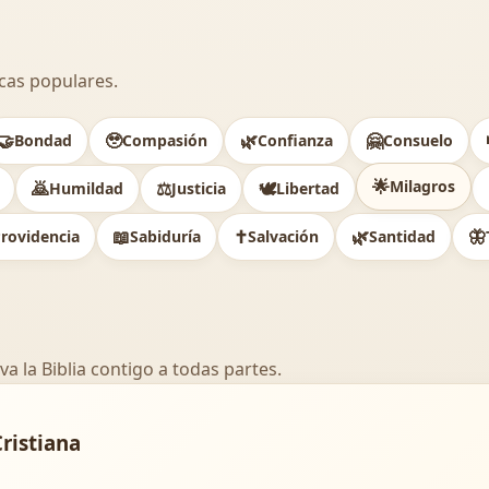
cas populares.
🤝
🥹
🌿
🤗
Bondad
Compasión
Confianza
Consuelo
🌟
Milagros
🙇
⚖️
🕊
Humildad
Justicia
Libertad
📖
✝️
🌿
🦋
rovidencia
Sabiduría
Salvación
Santidad
va la Biblia contigo a todas partes.
Cristiana