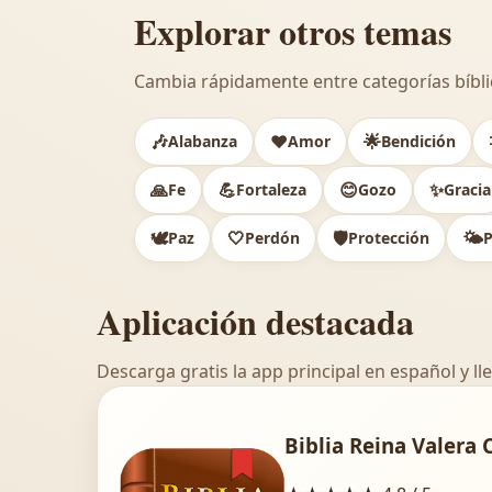
Explorar otros temas
Cambia rápidamente entre categorías bíbli
🎶
❤️
🌟
Alabanza
Amor
Bendición
🙏
💪
😊
✨
Fe
Fortaleza
Gozo
Gracia
🕊️
🤍
🛡️
🌤️
Paz
Perdón
Protección
P
Aplicación destacada
Descarga gratis la app principal en español y lle
Biblia Reina Valera 