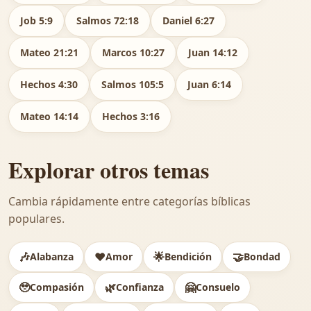
Job 5:9
Salmos 72:18
Daniel 6:27
Mateo 21:21
Marcos 10:27
Juan 14:12
Hechos 4:30
Salmos 105:5
Juan 6:14
Mateo 14:14
Hechos 3:16
Explorar otros temas
Cambia rápidamente entre categorías bíblicas
populares.
🎶
❤️
🌟
🤝
Alabanza
Amor
Bendición
Bondad
🥹
🌿
🤗
Compasión
Confianza
Consuelo