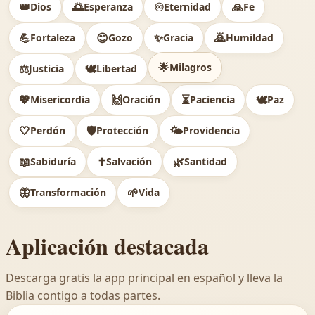
👑
🌅
♾️
🙏
Dios
Esperanza
Eternidad
Fe
💪
😊
✨
🙇
Fortaleza
Gozo
Gracia
Humildad
🌟
Milagros
⚖️
🕊
Justicia
Libertad
💖
🙌
⏳
🕊️
Misericordia
Oración
Paciencia
Paz
🤍
🛡️
🌤️
Perdón
Protección
Providencia
📖
✝️
🌿
Sabiduría
Salvación
Santidad
🦋
🌱
Transformación
Vida
Aplicación destacada
Descarga gratis la app principal en español y lleva la
Biblia contigo a todas partes.