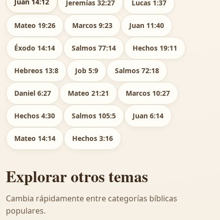
Juan 14:12
Jeremías 32:27
Lucas 1:37
Mateo 19:26
Marcos 9:23
Juan 11:40
Éxodo 14:14
Salmos 77:14
Hechos 19:11
Hebreos 13:8
Job 5:9
Salmos 72:18
Daniel 6:27
Mateo 21:21
Marcos 10:27
Hechos 4:30
Salmos 105:5
Juan 6:14
Mateo 14:14
Hechos 3:16
Explorar otros temas
Cambia rápidamente entre categorías bíblicas
populares.