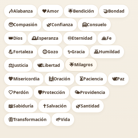
🎶
❤️
🌟
🤝
Alabanza
Amor
Bendición
Bondad
🥹
🌿
🤗
Compasión
Confianza
Consuelo
👑
🌅
♾️
🙏
Dios
Esperanza
Eternidad
Fe
💪
😊
✨
🙇
Fortaleza
Gozo
Gracia
Humildad
🌟
Milagros
⚖️
🕊
Justicia
Libertad
💖
🙌
⏳
🕊️
Misericordia
Oración
Paciencia
Paz
🤍
🛡️
🌤️
Perdón
Protección
Providencia
📖
✝️
🌿
Sabiduría
Salvación
Santidad
🦋
🌱
Transformación
Vida