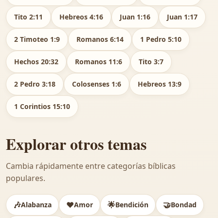
Tito 2:11
Hebreos 4:16
Juan 1:16
Juan 1:17
2 Timoteo 1:9
Romanos 6:14
1 Pedro 5:10
Hechos 20:32
Romanos 11:6
Tito 3:7
2 Pedro 3:18
Colosenses 1:6
Hebreos 13:9
1 Corintios 15:10
Explorar otros temas
Cambia rápidamente entre categorías bíblicas
populares.
🎶
❤️
🌟
🤝
Alabanza
Amor
Bendición
Bondad