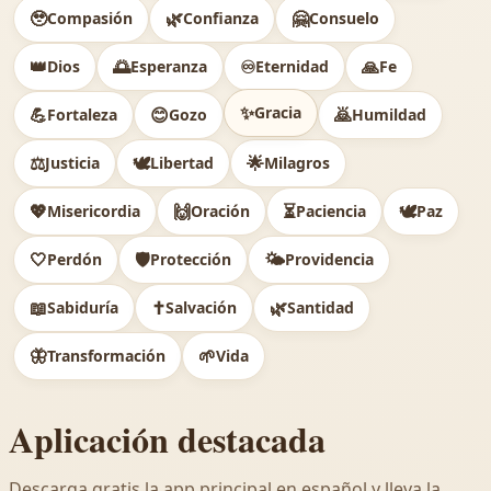
🥹
🌿
🤗
Compasión
Confianza
Consuelo
👑
🌅
♾️
🙏
Dios
Esperanza
Eternidad
Fe
✨
Gracia
💪
😊
🙇
Fortaleza
Gozo
Humildad
⚖️
🕊
🌟
Justicia
Libertad
Milagros
💖
🙌
⏳
🕊️
Misericordia
Oración
Paciencia
Paz
🤍
🛡️
🌤️
Perdón
Protección
Providencia
📖
✝️
🌿
Sabiduría
Salvación
Santidad
🦋
🌱
Transformación
Vida
Aplicación destacada
Descarga gratis la app principal en español y lleva la