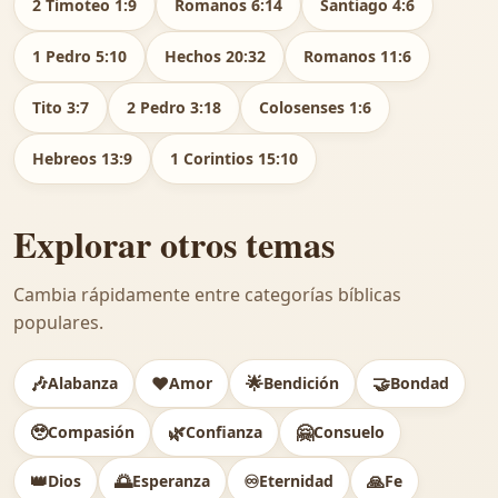
2 Timoteo 1:9
Romanos 6:14
Santiago 4:6
1 Pedro 5:10
Hechos 20:32
Romanos 11:6
Tito 3:7
2 Pedro 3:18
Colosenses 1:6
Hebreos 13:9
1 Corintios 15:10
Explorar otros temas
Cambia rápidamente entre categorías bíblicas
populares.
🎶
❤️
🌟
🤝
Alabanza
Amor
Bendición
Bondad
🥹
🌿
🤗
Compasión
Confianza
Consuelo
👑
🌅
♾️
🙏
Dios
Esperanza
Eternidad
Fe