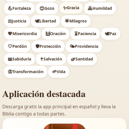
✨
Gracia
💪
😊
🙇
Fortaleza
Gozo
Humildad
⚖️
🕊
🌟
Justicia
Libertad
Milagros
💖
🙌
⏳
🕊️
Misericordia
Oración
Paciencia
Paz
🤍
🛡️
🌤️
Perdón
Protección
Providencia
📖
✝️
🌿
Sabiduría
Salvación
Santidad
🦋
🌱
Transformación
Vida
Aplicación destacada
Descarga gratis la app principal en español y lleva la
Biblia contigo a todas partes.