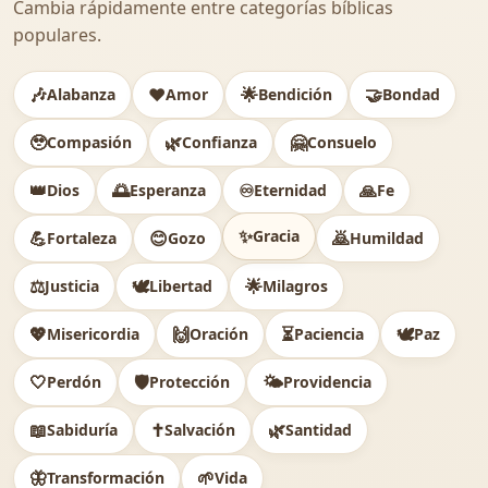
Cambia rápidamente entre categorías bíblicas
populares.
🎶
❤️
🌟
🤝
Alabanza
Amor
Bendición
Bondad
🥹
🌿
🤗
Compasión
Confianza
Consuelo
👑
🌅
♾️
🙏
Dios
Esperanza
Eternidad
Fe
✨
Gracia
💪
😊
🙇
Fortaleza
Gozo
Humildad
⚖️
🕊
🌟
Justicia
Libertad
Milagros
💖
🙌
⏳
🕊️
Misericordia
Oración
Paciencia
Paz
🤍
🛡️
🌤️
Perdón
Protección
Providencia
📖
✝️
🌿
Sabiduría
Salvación
Santidad
🦋
🌱
Transformación
Vida