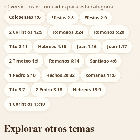
20 versículos encontrados para esta categoría.
Colosenses 1:6
Efesios 2:8
Efesios 2:9
2 Corintios 12:9
Romanos 3:24
Romanos 5:20
Tito 2:11
Hebreos 4:16
Juan 1:16
Juan 1:17
2 Timoteo 1:9
Romanos 6:14
Santiago 4:6
1 Pedro 5:10
Hechos 20:32
Romanos 11:6
Tito 3:7
2 Pedro 3:18
Hebreos 13:9
1 Corintios 15:10
Explorar otros temas