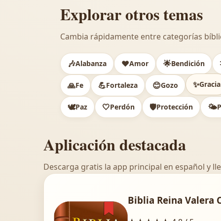
Explorar otros temas
Cambia rápidamente entre categorías bíbli
🎶
❤️
🌟
Alabanza
Amor
Bendición
✨
Gracia
🙏
💪
😊
Fe
Fortaleza
Gozo
🕊️
🤍
🛡️
🌤️
Paz
Perdón
Protección
P
Aplicación destacada
Descarga gratis la app principal en español y lle
Biblia Reina Valera 