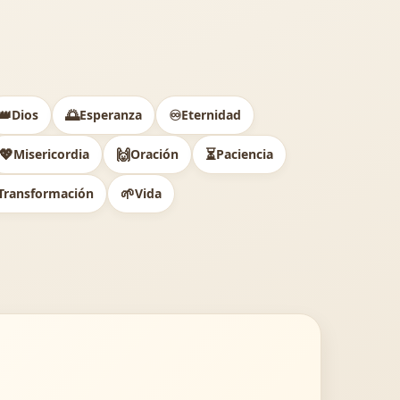
👑
🌅
♾️
Dios
Esperanza
Eternidad
💖
🙌
⏳
Misericordia
Oración
Paciencia
🌱
Transformación
Vida