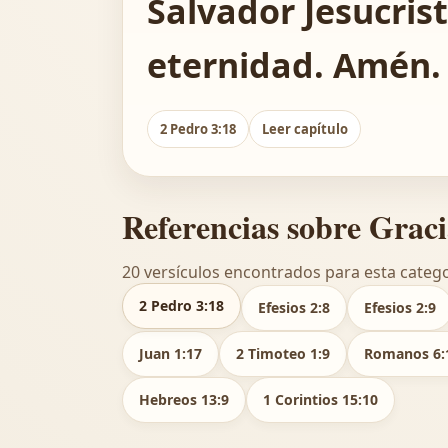
Salvador Jesucrist
eternidad. Amén.
2 Pedro 3:18
Leer capítulo
Referencias sobre Grac
20 versículos encontrados para esta catego
2 Pedro 3:18
Efesios 2:8
Efesios 2:9
Juan 1:17
2 Timoteo 1:9
Romanos 6:
Hebreos 13:9
1 Corintios 15:10