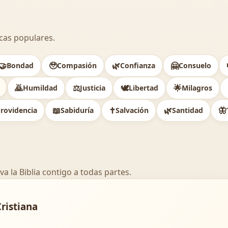
cas populares.
🤝
🥹
🌿
🤗
Bondad
Compasión
Confianza
Consuelo
🙇
⚖️
🕊
🌟
Humildad
Justicia
Libertad
Milagros
📖
✝️
🌿
🦋
rovidencia
Sabiduría
Salvación
Santidad
va la Biblia contigo a todas partes.
Cristiana