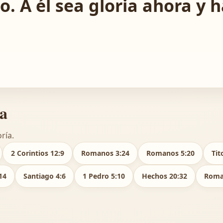
o. A él sea gloria ahora y h
ia
ría.
2 Corintios 12:9
Romanos 3:24
Romanos 5:20
Tit
14
Santiago 4:6
1 Pedro 5:10
Hechos 20:32
Roma