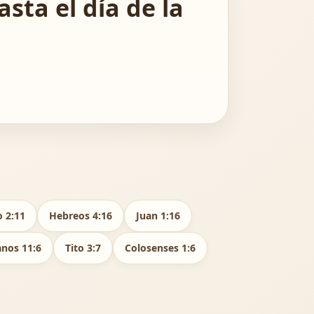
asta el día de la
o 2:11
Hebreos 4:16
Juan 1:16
nos 11:6
Tito 3:7
Colosenses 1:6