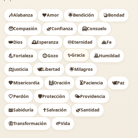
🎶
❤️
🌟
🤝
Alabanza
Amor
Bendición
Bondad
🥹
🌿
🤗
Compasión
Confianza
Consuelo
👑
🌅
♾️
🙏
Dios
Esperanza
Eternidad
Fe
✨
Gracia
💪
😊
🙇
Fortaleza
Gozo
Humildad
⚖️
🕊
🌟
Justicia
Libertad
Milagros
💖
🙌
⏳
🕊️
Misericordia
Oración
Paciencia
Paz
🤍
🛡️
🌤️
Perdón
Protección
Providencia
📖
✝️
🌿
Sabiduría
Salvación
Santidad
🦋
🌱
Transformación
Vida