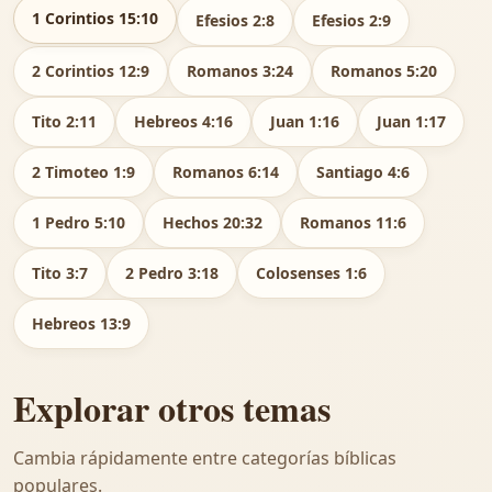
1 Corintios 15:10
Efesios 2:8
Efesios 2:9
2 Corintios 12:9
Romanos 3:24
Romanos 5:20
Tito 2:11
Hebreos 4:16
Juan 1:16
Juan 1:17
2 Timoteo 1:9
Romanos 6:14
Santiago 4:6
1 Pedro 5:10
Hechos 20:32
Romanos 11:6
Tito 3:7
2 Pedro 3:18
Colosenses 1:6
Hebreos 13:9
Explorar otros temas
Cambia rápidamente entre categorías bíblicas
populares.