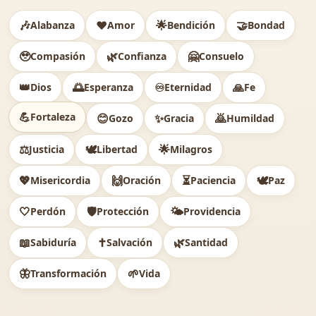
🎶
❤️
🌟
🤝
Alabanza
Amor
Bendición
Bondad
🥹
🌿
🤗
Compasión
Confianza
Consuelo
👑
🌅
♾️
🙏
Dios
Esperanza
Eternidad
Fe
💪
Fortaleza
😊
✨
🙇
Gozo
Gracia
Humildad
⚖️
🕊
🌟
Justicia
Libertad
Milagros
💖
🙌
⏳
🕊️
Misericordia
Oración
Paciencia
Paz
🤍
🛡️
🌤️
Perdón
Protección
Providencia
📖
✝️
🌿
Sabiduría
Salvación
Santidad
🦋
🌱
Transformación
Vida