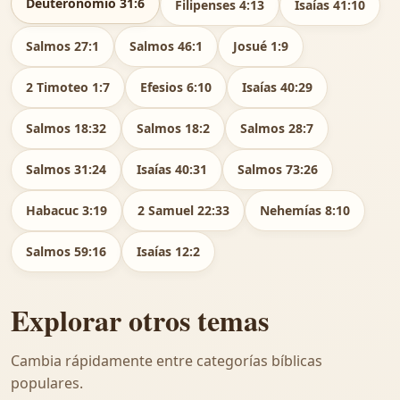
Deuteronomio 31:6
Filipenses 4:13
Isaías 41:10
Salmos 27:1
Salmos 46:1
Josué 1:9
2 Timoteo 1:7
Efesios 6:10
Isaías 40:29
Salmos 18:32
Salmos 18:2
Salmos 28:7
Salmos 31:24
Isaías 40:31
Salmos 73:26
Habacuc 3:19
2 Samuel 22:33
Nehemías 8:10
Salmos 59:16
Isaías 12:2
Explorar otros temas
Cambia rápidamente entre categorías bíblicas
populares.