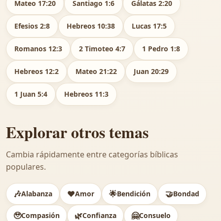
Mateo 17:20
Santiago 1:6
Gálatas 2:20
Efesios 2:8
Hebreos 10:38
Lucas 17:5
Romanos 12:3
2 Timoteo 4:7
1 Pedro 1:8
Hebreos 12:2
Mateo 21:22
Juan 20:29
1 Juan 5:4
Hebreos 11:3
Explorar otros temas
Cambia rápidamente entre categorías bíblicas
populares.
🎶
❤️
🌟
🤝
Alabanza
Amor
Bendición
Bondad
🥹
🌿
🤗
Compasión
Confianza
Consuelo