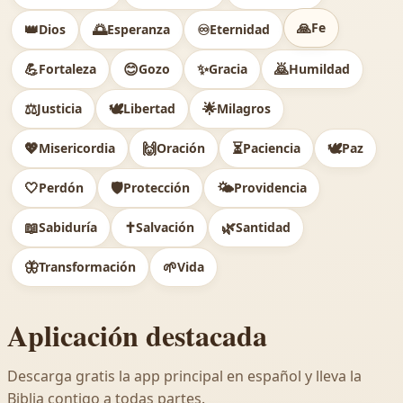
🙏
Fe
👑
🌅
♾️
Dios
Esperanza
Eternidad
💪
😊
✨
🙇
Fortaleza
Gozo
Gracia
Humildad
⚖️
🕊
🌟
Justicia
Libertad
Milagros
💖
🙌
⏳
🕊️
Misericordia
Oración
Paciencia
Paz
🤍
🛡️
🌤️
Perdón
Protección
Providencia
📖
✝️
🌿
Sabiduría
Salvación
Santidad
🦋
🌱
Transformación
Vida
Aplicación destacada
Descarga gratis la app principal en español y lleva la
Biblia contigo a todas partes.