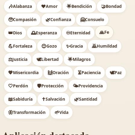
🎶
❤️
🌟
🤝
Alabanza
Amor
Bendición
Bondad
🥹
🌿
🤗
Compasión
Confianza
Consuelo
🙏
Fe
👑
🌅
♾️
Dios
Esperanza
Eternidad
💪
😊
✨
🙇
Fortaleza
Gozo
Gracia
Humildad
⚖️
🕊
🌟
Justicia
Libertad
Milagros
💖
🙌
⏳
🕊️
Misericordia
Oración
Paciencia
Paz
🤍
🛡️
🌤️
Perdón
Protección
Providencia
📖
✝️
🌿
Sabiduría
Salvación
Santidad
🦋
🌱
Transformación
Vida