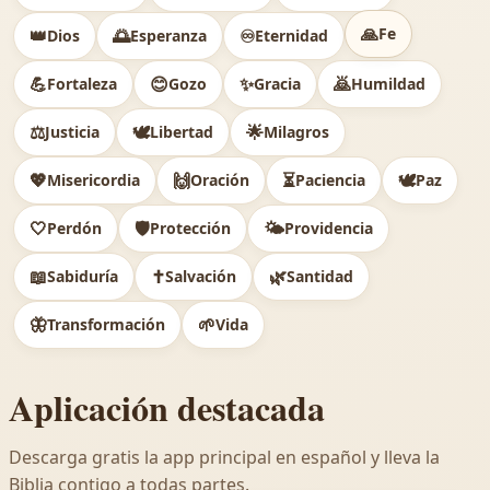
🙏
Fe
👑
🌅
♾️
Dios
Esperanza
Eternidad
💪
😊
✨
🙇
Fortaleza
Gozo
Gracia
Humildad
⚖️
🕊
🌟
Justicia
Libertad
Milagros
💖
🙌
⏳
🕊️
Misericordia
Oración
Paciencia
Paz
🤍
🛡️
🌤️
Perdón
Protección
Providencia
📖
✝️
🌿
Sabiduría
Salvación
Santidad
🦋
🌱
Transformación
Vida
Aplicación destacada
Descarga gratis la app principal en español y lleva la
Biblia contigo a todas partes.