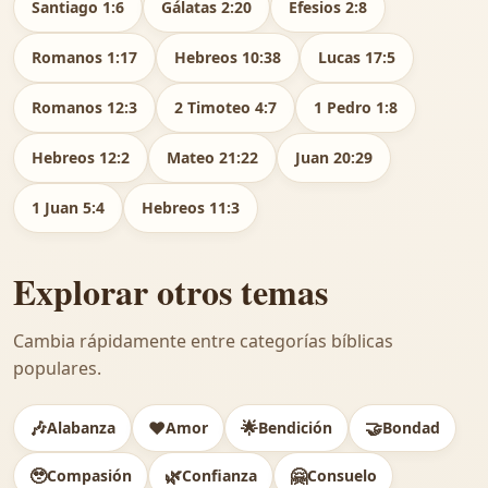
Santiago 1:6
Gálatas 2:20
Efesios 2:8
Romanos 1:17
Hebreos 10:38
Lucas 17:5
Romanos 12:3
2 Timoteo 4:7
1 Pedro 1:8
Hebreos 12:2
Mateo 21:22
Juan 20:29
1 Juan 5:4
Hebreos 11:3
Explorar otros temas
Cambia rápidamente entre categorías bíblicas
populares.
🎶
❤️
🌟
🤝
Alabanza
Amor
Bendición
Bondad
🥹
🌿
🤗
Compasión
Confianza
Consuelo