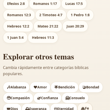
Efesios 2:8
Romanos 1:17
Lucas 17:5
Romanos 12:3
2 Timoteo 4:7
1 Pedro 1:8
Hebreos 12:2
Mateo 21:22
Juan 20:29
1 Juan 5:4
Hebreos 11:3
Explorar otros temas
Cambia rápidamente entre categorías bíblicas
populares.
🎶
❤️
🌟
🤝
Alabanza
Amor
Bendición
Bondad
🥹
🌿
🤗
Compasión
Confianza
Consuelo
🙏
Fe
👑
🌅
♾️
Dios
Esperanza
Eternidad