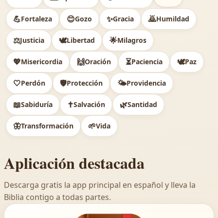
💪
😊
✨
🙇
Fortaleza
Gozo
Gracia
Humildad
⚖️
🕊
🌟
Justicia
Libertad
Milagros
💖
🙌
⏳
🕊️
Misericordia
Oración
Paciencia
Paz
🤍
🛡️
🌤️
Perdón
Protección
Providencia
📖
✝️
🌿
Sabiduría
Salvación
Santidad
🦋
🌱
Transformación
Vida
Aplicación destacada
Descarga gratis la app principal en español y lleva la
Biblia contigo a todas partes.