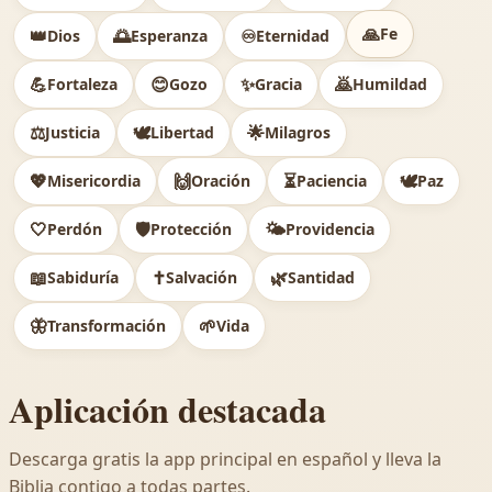
🙏
Fe
👑
🌅
♾️
Dios
Esperanza
Eternidad
💪
😊
✨
🙇
Fortaleza
Gozo
Gracia
Humildad
⚖️
🕊
🌟
Justicia
Libertad
Milagros
💖
🙌
⏳
🕊️
Misericordia
Oración
Paciencia
Paz
🤍
🛡️
🌤️
Perdón
Protección
Providencia
📖
✝️
🌿
Sabiduría
Salvación
Santidad
🦋
🌱
Transformación
Vida
Aplicación destacada
Descarga gratis la app principal en español y lleva la
Biblia contigo a todas partes.