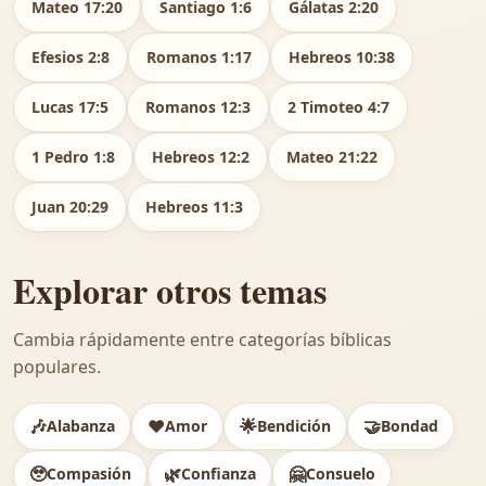
Mateo 17:20
Santiago 1:6
Gálatas 2:20
Efesios 2:8
Romanos 1:17
Hebreos 10:38
Lucas 17:5
Romanos 12:3
2 Timoteo 4:7
1 Pedro 1:8
Hebreos 12:2
Mateo 21:22
Juan 20:29
Hebreos 11:3
Explorar otros temas
Cambia rápidamente entre categorías bíblicas
populares.
🎶
❤️
🌟
🤝
Alabanza
Amor
Bendición
Bondad
🥹
🌿
🤗
Compasión
Confianza
Consuelo