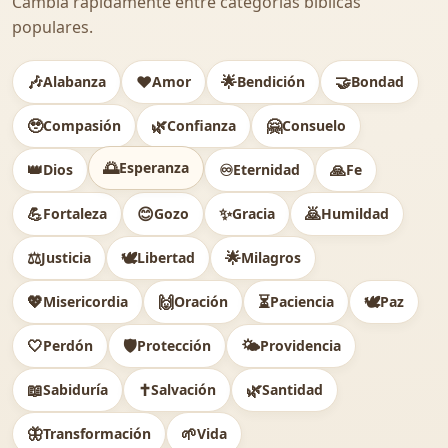
Cambia rápidamente entre categorías bíblicas
populares.
🎶
❤️
🌟
🤝
Alabanza
Amor
Bendición
Bondad
🥹
🌿
🤗
Compasión
Confianza
Consuelo
🌅
Esperanza
👑
♾️
🙏
Dios
Eternidad
Fe
💪
😊
✨
🙇
Fortaleza
Gozo
Gracia
Humildad
⚖️
🕊
🌟
Justicia
Libertad
Milagros
💖
🙌
⏳
🕊️
Misericordia
Oración
Paciencia
Paz
🤍
🛡️
🌤️
Perdón
Protección
Providencia
📖
✝️
🌿
Sabiduría
Salvación
Santidad
🦋
🌱
Transformación
Vida