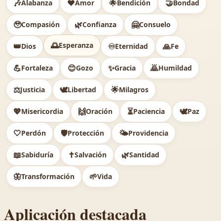
🎶
❤️
🌟
🤝
Alabanza
Amor
Bendición
Bondad
🥹
🌿
🤗
Compasión
Confianza
Consuelo
🌅
Esperanza
👑
♾️
🙏
Dios
Eternidad
Fe
💪
😊
✨
🙇
Fortaleza
Gozo
Gracia
Humildad
⚖️
🕊
🌟
Justicia
Libertad
Milagros
💖
🙌
⏳
🕊️
Misericordia
Oración
Paciencia
Paz
🤍
🛡️
🌤️
Perdón
Protección
Providencia
📖
✝️
🌿
Sabiduría
Salvación
Santidad
🦋
🌱
Transformación
Vida
Aplicación destacada