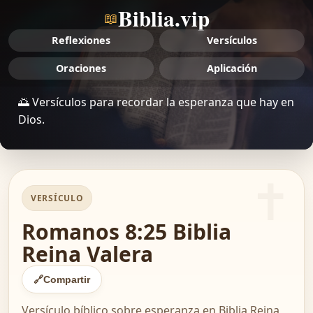
Biblia.vip
📖
Reflexiones
Versículos
Oraciones
Aplicación
🌅 Versículos para recordar la esperanza que hay en
Dios.
VERSÍCULO
Romanos 8:25 Biblia
Reina Valera
🔗
Compartir
Versículo bíblico sobre esperanza en Biblia Reina